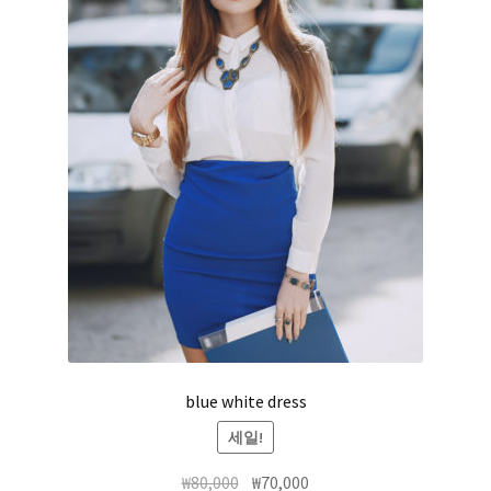
blue white dress
세일!
₩
80,000
₩
70,000