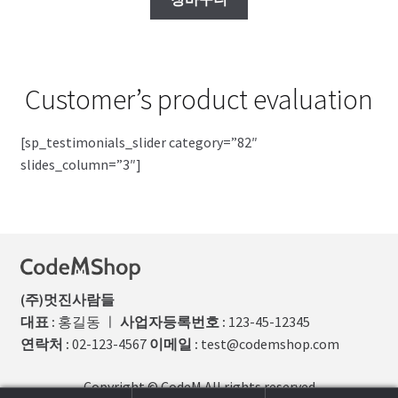
Customer’s product evaluation
[sp_testimonials_slider category=”82″
slides_column=”3″]
(주)멋진사람들
대표 :
홍길동
ㅣ
사업자등록번호 :
123-45-12345
연락처 :
02-123-4567
이메일 :
test@codemshop.com
Copyright © CodeM All rights reserved