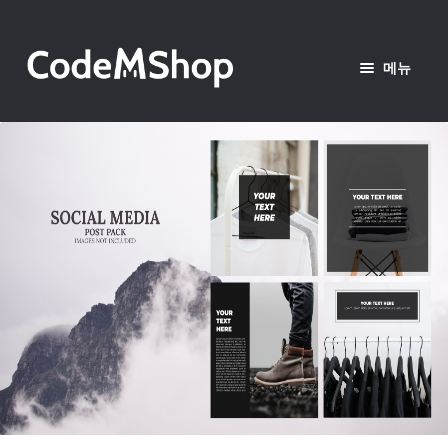
탐
컨
색
텐
메뉴
으
츠
로
로
Home
건
건
너
너
Shop
뛰
뛰
기
기
Blog
Wishlist
Login
Register